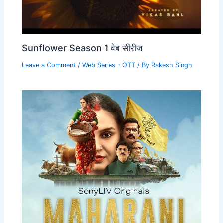
Sunflower Season 1 वेब सीरीज
Leave a Comment
/
Web Series - OTT
/ By
Rakesh Singh