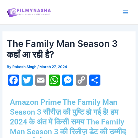
Skip
Post
Main
to
navigation
Men
content
The Family Man Season 3
कहाँ आ रही है?
By
Rakesh Singh
/
March 27, 2024
F
T
E
W
M
C
S
a
w
m
h
e
o
h
Amazon Prime The Family Man
c
i
a
a
s
p
a
Season 3 सीरीज़ की पुष्टि हो गई है! हम
e
t
i
t
s
y
r
2024 के अंत में किसी समय The Family
b
t
l
s
e
L
e
Man Season 3 की रिलीज़ डेट की उम्मीद
o
e
A
n
i