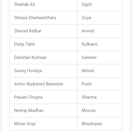
Shahab Ali
Sajid
Shreya Dhanwanthary
Zoya
Sharad Kelkar
Arvind
Dalip Tahil
Kulkarni
Darshan Kumaar
Sameer
Sunny Hinduja
Milind
Aritro Rudraneil Banerjee
Punit
Pawan Chopra
Sharma
Neeraj Madhav
Moosa
Mime Gopi
Bhaskaran