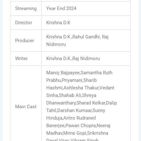
Streaming
Year End 2024
Director
Krishna D.K
Krishna D.K.,Rahul Gandhi, Raj
Producer
Nidimoru
Writer
Krishna D.K.,Raj Nidimoru
Manoj Bajpayee,Samantha Ruth
Prabhu,Priyamani,Sharib
Hashmi,Ashlesha Thakur,Vedant
Sinha,Shahab Ali,Shreya
Dhanwanthary,Sharad Kelkar,Dalip
Main Cast
Tahil,Darshan Kumaar,Sunny
Hinduja,Aritro Rudraneil
Banerjee,Pawan Chopra,Neeraj
Madhav,Mime Gopi,Srikrishna
Dayal,Vijay Vikram Singh